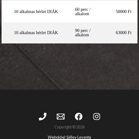
60 perc /
10 alkalmas bérlet DIÁK
50000 Ft
alkalom
90 perc /
10 alkalmas bérlet DIÁK
63000 Ft
alkalom
Copyright © 2026
Weboldal:
Sélley Levente