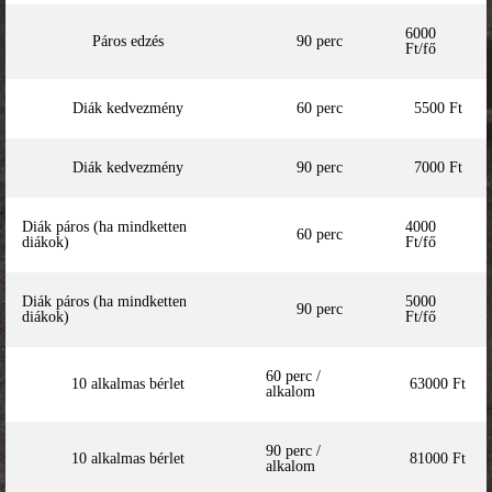
6000
Páros edzés
90 perc
Ft/fő
Diák kedvezmény
60 perc
5500 Ft
Diák kedvezmény
90 perc
7000 Ft
Diák páros (ha mindketten
4000
60 perc
diákok)
Ft/fő
Diák páros (ha mindketten
5000
90 perc
diákok)
Ft/fő
60 perc /
10 alkalmas bérlet
63000 Ft
alkalom
90 perc /
10 alkalmas bérlet
81000 Ft
alkalom